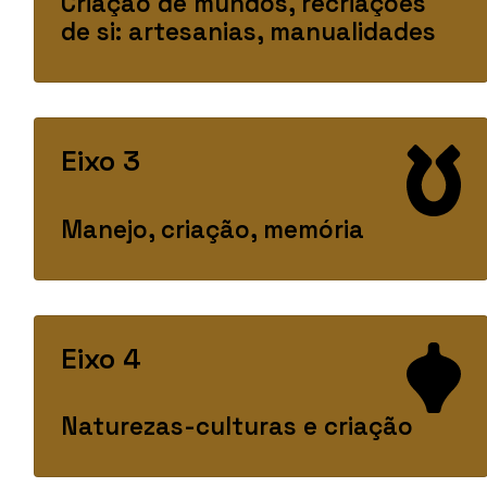
Criação de mundos, recriações
de si: artesanias, manualidades
Eixo 3
Manejo, criação, memória
Eixo 4
Naturezas-culturas e criação