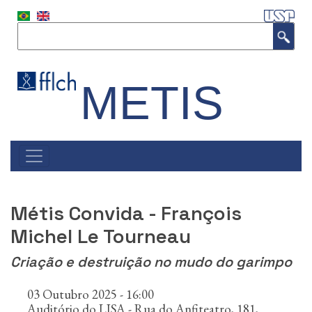
P
u
Buscar
l
a
r
p
METIS
a
r
a
o
c
#NAVEGAÇÃO
o
PRINCIPAL
n
t
Métis Convida - François
e
ú
Michel Le Tourneau
d
o
Criação e destruição no mudo do garimpo
p
r
03 Outubro 2025 - 16:00
i
Auditório do LISA - Rua do Anfiteatro, 181,