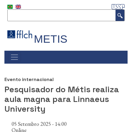
P
u
Buscar
l
a
r
p
METIS
a
r
a
#NAVEGAÇÃO
o
PRINCIPAL
c
o
n
Evento internacional
t
Pesquisador do Métis realiza
e
ú
aula magna para Linnaeus
d
University
o
p
r
05 Setembro 2025 - 14:00
i
Online