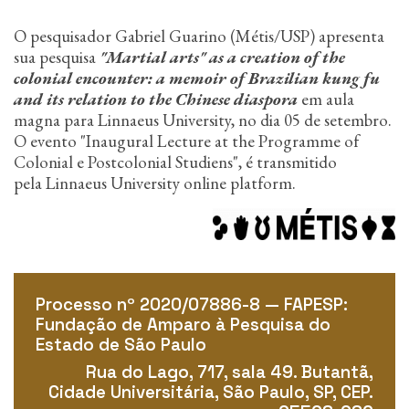
n
c
O pesquisador Gabriel Guarino (Métis/USP) apresenta
i
sua pesquisa
"Martial arts" as a creation of the
p
colonial encounter: a memoir of Brazilian kung fu
a
and its relation to the Chinese diaspora
em aula
l
magna para Linnaeus University, no dia 05 de setembro.
O evento "Inaugural Lecture at the Programme of
Colonial e Postcolonial Studiens", é transmitido
pela Linnaeus University online platform.
Processo nº 2020/07886-8 — FAPESP:
Fundação de Amparo à Pesquisa do
Estado de São Paulo
Rua do Lago, 717, sala 49. Butantã,
Cidade Universitária, São Paulo, SP, CEP.