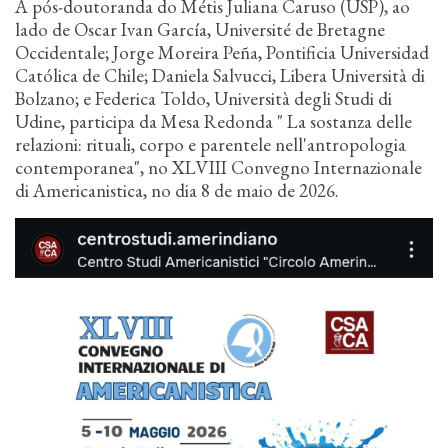
n
A pós-doutoranda do Métis Juliana Caruso (USP), ao
c
lado de Oscar Ivan García, Université de Bretagne
i
Occidentale; Jorge Moreira Peña, Pontificia Universidad
p
Católica de Chile; Daniela Salvucci, Libera Università di
a
Bolzano; e Federica Toldo, Università degli Studi di
l
Udine, participa da Mesa Redonda " La sostanza delle
relazioni: rituali, corpo e parentele nell'antropologia
contemporanea", no XLVIII Convegno Internazionale
di Americanistica, no dia 8 de maio de 2026.