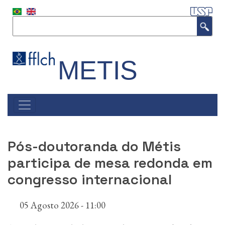
P
u
Buscar
l
a
r
p
METIS
a
r
a
o
#NAVEGAÇÃO
c
PRINCIPAL
o
n
t
Pós-doutoranda do Métis
e
participa de mesa redonda em
ú
d
congresso internacional
o
p
05 Agosto 2026 - 11:00
r
i