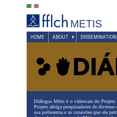
S
k
i
p
METIS
t
o
m
#NAVEGAÇÃO
HOME
ABOUT
DISSEMINATION
a
PRINCIPAL
i
n
c
o
n
t
e
n
t
Diálogos Métis é o videocast do Projet
Projeto abriga pesquisadores de diversos
sua polissemia e as conexões que ela perm