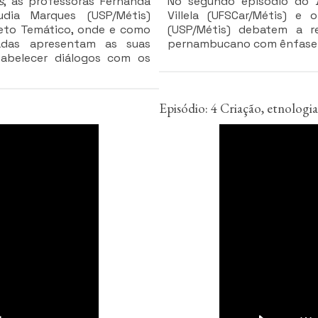
s
, as professoras Fernanda
No segundo episódio do
dia Marques (USP/Métis)
Villela (UFSCar/Métis) e
jeto Temático, onde e como
(USP/Métis) debatem a r
adas apresentam as suas
pernambucano com ênfase n
tabelecer diálogos com os
Episódio: 4 Criação, etnologia