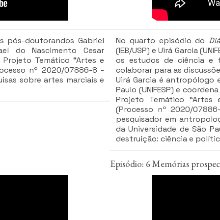
os pós-doutorandos Gabriel
No quarto episódio do
Di
ael do Nascimento Cesar
(IEB/USP) e Uirá Garcia (UN
o Projeto Temático “Artes e
os estudos de ciência e 
rocesso nº 2020/07886-8 -
colaborar para as discussõ
isas sobre artes marciais e
Uirá Garcia é antropólogo 
Paulo (UNIFESP) e coordena 
Projeto Temático “Artes
(Processo nº 2020/07886-
pesquisador em antropologi
da Universidade de São Pau
destruição: ciência e polít
Episódio: 6 Memórias prospecti