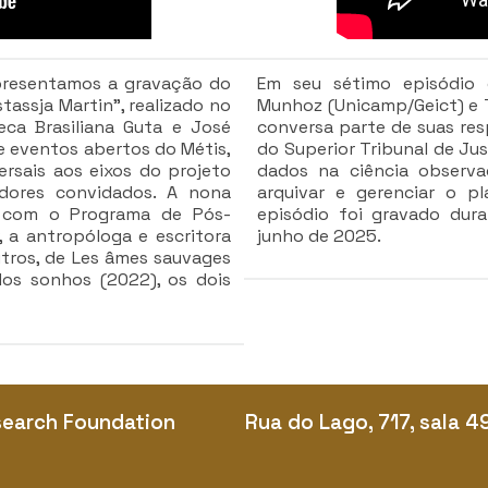
presentamos a gravação do
Em seu sétimo episódio
assja Martin", realizado no
Munhoz (Unicamp/Geict) e T
ca Brasiliana Guta e José
conversa parte de suas res
de eventos abertos do Métis,
do Superior Tribunal de Jus
rsais aos eixos do projeto
dados na ciência observac
dores convidados. A nona
arquivar e gerenciar o p
a com o Programa de Pós-
episódio foi gravado dura
 a antropóloga e escritora
junho de 2025.
utros, de Les âmes sauvages
 dos sonhos (2022), os dois
search Foundation
Rua do Lago, 717, sala 4