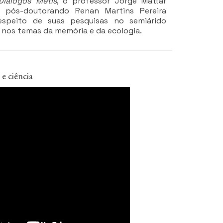
Diálogos Métis
, o professor Jorge Mattar
 o pós-doutorando Renan Martins Pereira
espeito de suas pesquisas no semiárido
os temas da memória e da ecologia.
 e ciência