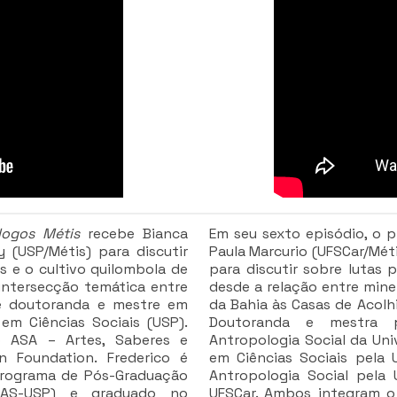
logos Métis
recebe Bianca
Em seu sexto episódio, o
y (USP/Métis) para discutir
Paula Marcurio (UFSCar/Méti
s e o cultivo quilombola de
para discutir sobre lutas p
 intersecção temática entre
desde a relação entre mine
a é doutoranda e mestre em
da Bahia às Casas de Acolh
em Ciências Sociais (USP).
Doutoranda e mestra 
o ASA – Artes, Saberes e
Antropologia Social da Uni
n Foundation. Frederico é
em Ciências Sociais pela
Programa de Pós-Graduação
Antropologia Social pela
GAS-USP) e graduado no
UFSCar. Ambos integram o