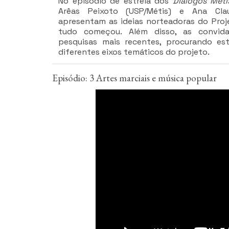
No episódio de estreia dos
Diálogos Méti
Arêas Peixoto (USP/Métis) e Ana Clau
apresentam as ideias norteadoras do Pro
tudo começou. Além disso, as convid
pesquisas mais recentes, procurando es
diferentes eixos temáticos do projeto.
Episódio: 3 Artes marciais e música popular