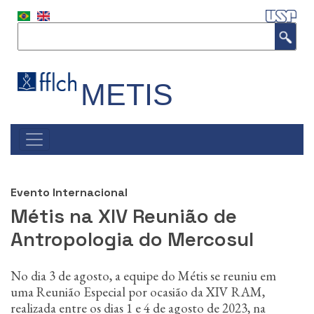
S
k
Search
i
p
t
o
METIS
m
a
i
#NAVEGAÇÃO
n
PRINCIPAL
c
o
n
Evento Internacional
t
Métis na XIV Reunião de
e
n
Antropologia do Mercosul
t
No dia 3 de agosto, a equipe do Métis se reuniu em
uma Reunião Especial por ocasião da XIV RAM,
realizada entre os dias 1 e 4 de agosto de 2023, na