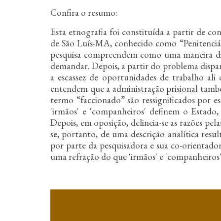
n
c
Confira o resumo:
i
Esta etnografia foi constituída a partir de 
p
a
de São Luís-MA, conhecido como “Penitenciária
l
pesquisa compreendem como uma maneira dig
demandar. Depois, a partir do problema disp
a escassez de oportunidades de trabalho ali 
entendem que a administração prisional també
termo “faccionado” são ressignificados por es
'irmãos' e 'companheiros' definem o Estado, 
Depois, em oposição, delineia-se as razões pel
se, portanto, de uma descrição analítica resu
por parte da pesquisadora e sua co-orientador
uma refração do que 'irmãos' e 'companheiros'