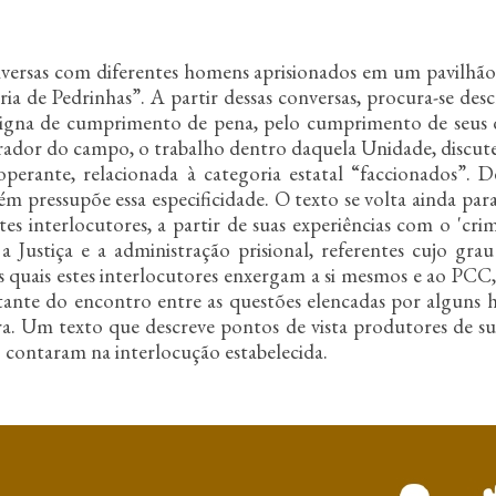
conversas com diferentes homens aprisionados em um pavilh
 de Pedrinhas”. A partir dessas conversas, procura-se descr
na de cumprimento de pena, pelo cumprimento de seus dir
arador do campo, o trabalho dentro daquela Unidade, discu
operante, relacionada à categoria estatal “faccionados”. 
m pressupõe essa especificidade. O texto se volta ainda par
tes interlocutores, a partir de suas experiências com o 'cr
a Justiça e a administração prisional, referentes cujo grau
as quais estes interlocutores enxergam a si mesmos e ao PCC
ltante do encontro entre as questões elencadas por alguns h
a. Um texto que descreve pontos de vista produtores de suce
 contaram na interlocução estabelecida.