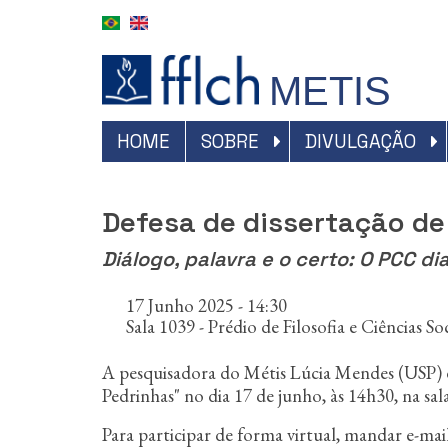
P
u
l
a
METIS
r
p
a
#NAVEGAÇÃO
HOME
SOBRE
DIVULGAÇÃO
r
PRINCIPAL
a
o
Defesa de dissertação d
c
o
Diálogo, palavra e o certo: O PCC d
n
t
e
17 Junho 2025 - 14:30
ú
Sala 1039 - Prédio de Filosofia e Ciências 
d
o
A pesquisadora do Métis Lúcia Mendes (USP) d
p
Pedrinhas" no dia 17 de junho, às 14h30, na sal
r
i
Para participar de forma virtual, mandar e-mai