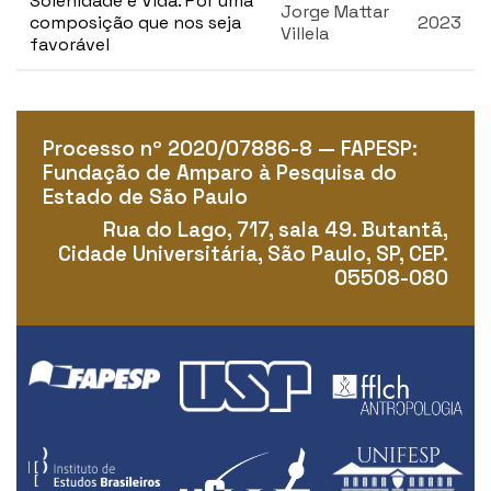
Solenidade e Vida. Por uma
n
Jorge Mattar
composição que nos seja
2023
c
Villela
favorável
i
p
a
l
Processo nº 2020/07886-8 — FAPESP:
Fundação de Amparo à Pesquisa do
Estado de São Paulo
Rua do Lago, 717, sala 49. Butantã,
Cidade Universitária, São Paulo, SP, CEP.
05508-080