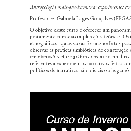
n
Antropologia mais-que-humana: experimentos etnog
c
i
Professores: Gabriela Lages Gonçalves (PPGA
p
a
O objetivo deste curso é oferecer um panoram
l
juntamente com suas implicações teóricas. Os 
etnográficas - quais são as formas e efeitos
observar as práticas simbióticas de construçã
em discussões bibliográficas recente e em du
referentes a experimentos narrativos feitos co
políticos de narrativas não oficiais ou hege