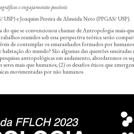
ráficos e engajamentos possíveis
S/ USP) e Joaquim Pereira de Almeida Neto (PPGAS/ USP).
a do que se convencionou chamar de Antropologia mais-que-
trabalhos reunidos sob essa perspectiva teórica serão compar
 possíveis de contemplar os emaranhados formados por huma
o e habitação do mundo? São algumas das questões suscitadas 
as pesquisas antropológicas em andamento, abordaremos os se
m seres mais que humanos; (2) os desafios éticos que emergem 
mônicas movimentadas por não humanos.