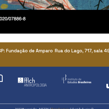
SP: Fundação de Amparo
Rua do Lago, 717, sala 4
2023
©
copyright - METIS |
Emir Lucresia
(identidade visual)