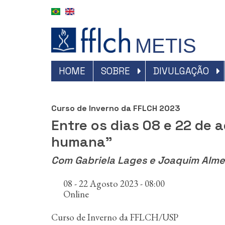
P
u
l
a
METIS
r
p
a
#NAVEGAÇÃO
HOME
SOBRE
DIVULGAÇÃO
r
PRINCIPAL
a
o
Curso de Inverno da FFLCH 2023
c
o
Entre os dias 08 e 22 de 
n
humana"
t
e
Com Gabriela Lages e Joaquim Alme
ú
d
08 - 22 Agosto 2023 - 08:00
o
Online
p
r
i
Curso de Inverno da FFLCH/USP