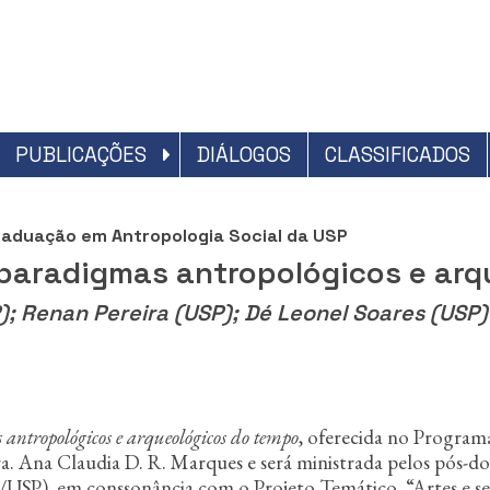
PUBLICAÇÕES
DIÁLOGOS
CLASSIFICADOS
raduação em Antropologia Social da USP
paradigmas antropológicos e arq
); Renan Pereira (USP); Dé Leonel Soares (USP)
ntropológicos e arqueológicos do tempo
, oferecida no Program
a. Ana Claudia D. R. Marques e será ministrada pelos pós-d
SP), em conssonância com o Projeto Temático “Artes e sem