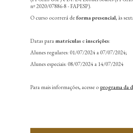
n
nº 2020/07886-8 - FAPESP).
c
i
O curso ocorrerá de
forma presencial
, às se
p
a
l
Datas para
matrículas
e
inscrições
:
Alunes regulares: 01/07/2024 a 07/07/2024;
Alunes especiais: 08/07/2024 a 14/07/2024
Para mais informações, acesse o
programa da di