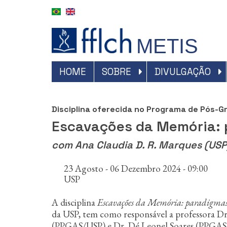
P
u
l
a
METIS
r
p
a
#NAVEGAÇÃO
HOME
SOBRE
DIVULGAÇÃO
r
PRINCIPAL
a
o
Disciplina oferecida no Programa de Pós-G
c
o
Escavações da Memória: 
n
t
com Ana Claudia D. R. Marques (USP
e
ú
23 Agosto - 06 Dezembro 2024 - 09:00
d
USP
o
p
A disciplina
Escavações da Memória: paradigmas a
r
da USP, tem como responsável a professora Dr
i
(PPGAS/USP) e Dr. Dé Leonel Soares (PPGAS/U