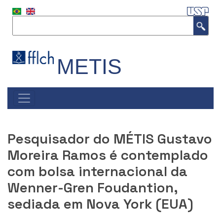
P
u
Buscar
l
a
r
p
METIS
a
r
a
#NAVEGAÇÃO
o
PRINCIPAL
c
o
n
Pesquisador do MÉTIS Gustavo
t
e
Moreira Ramos é contemplado
ú
com bolsa internacional da
d
o
Wenner-Gren Foudantion,
p
sediada em Nova York (EUA)
r
i