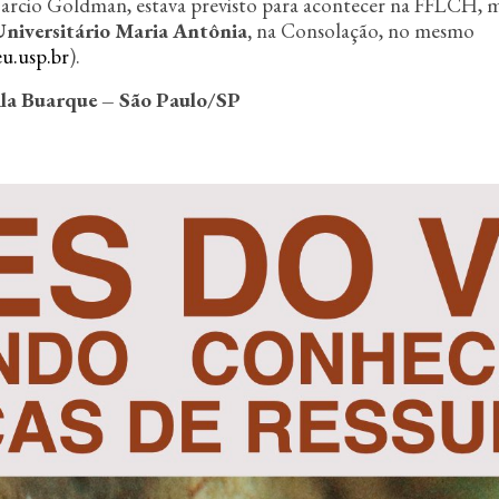
arcio Goldman, estava previsto para acontecer na FFLCH, m
niversitário Maria Antônia,
na Consolação, no mesmo
u.usp.br
).
ila Buarque – São Paulo/SP