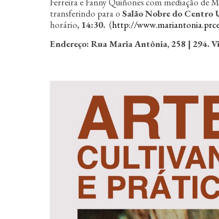
n
Ferreira e Fanny Quiñones com mediação de M
c
transferindo para o
Salão Nobre do Centro U
i
horário,
14:30.
(
http://www.mariantonia.prce
p
a
Endereço: Rua Maria Antônia, 258 | 294.
V
l