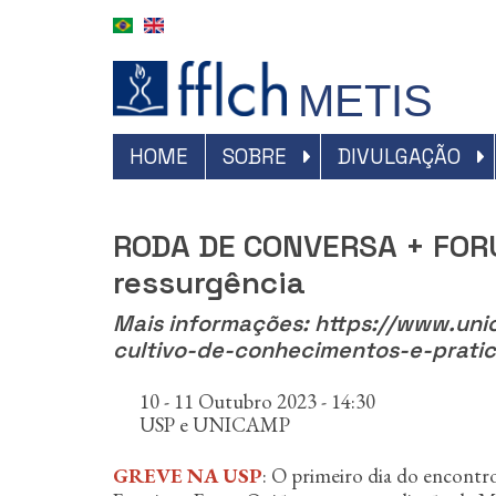
P
u
l
a
METIS
r
p
a
#NAVEGAÇÃO
HOME
SOBRE
DIVULGAÇÃO
r
PRINCIPAL
a
o
RODA DE CONVERSA + FORUM
c
o
ressurgência
n
t
Mais informações: https://www.un
e
cultivo-de-conhecimentos-e-prati
ú
d
10 - 11 Outubro 2023 - 14:30
o
USP e UNICAMP
p
r
GREVE NA USP
: O primeiro dia do encontr
i