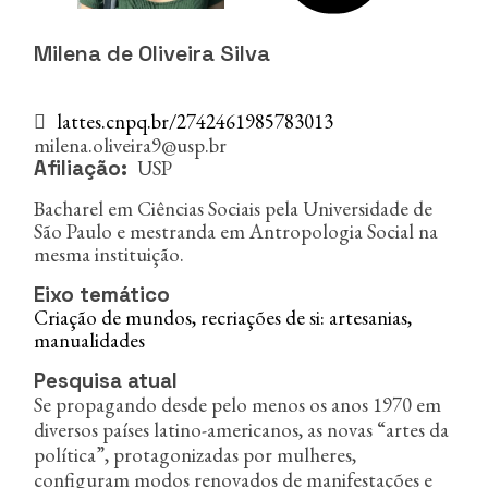
n
c
i
Milena de Oliveira Silva
p
a
l
lattes.cnpq.br/2742461985783013
milena.oliveira9@usp.br
USP
Afiliação
Bacharel em Ciências Sociais pela Universidade de
São Paulo e mestranda em Antropologia Social na
mesma instituição.
Eixo temático
Criação de mundos, recriações de si: artesanias,
manualidades
Pesquisa atual
Se propagando desde pelo menos os anos 1970 em
diversos países latino-americanos, as novas “artes da
política”, protagonizadas por mulheres,
configuram modos renovados de manifestações e