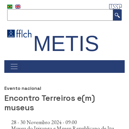
P
u
Buscar
l
a
r
p
METIS
a
r
a
o
c
#NAVEGAÇÃO
o
PRINCIPAL
n
t
e
Evento nacional
ú
Encontro Terreiros e(m)
d
museus
o
p
r
28 - 30 Novembro 2024 - 09:00
i
Museu do Ipiranga e Museu Republicano de Itu