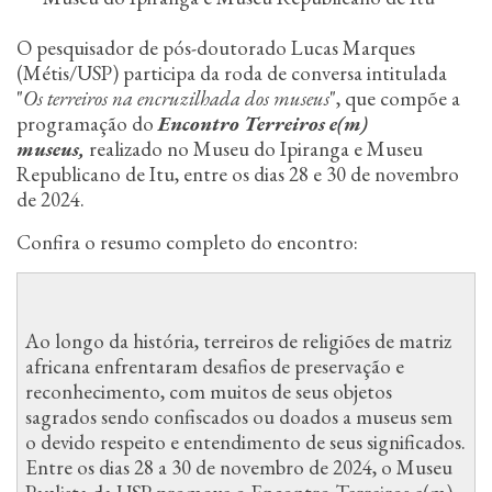
n
c
O pesquisador de pós-doutorado Lucas Marques
i
(Métis/USP) participa da roda de conversa intitulada
p
a
"
Os terreiros na encruzilhada dos museus
", que compõe a
l
programação do
Encontro Terreiros e(m)
museus,
realizado no Museu do Ipiranga e Museu
Republicano de Itu, entre os dias 28 e 30 de novembro
de 2024.
Confira o resumo completo do encontro:
Ao longo da história, terreiros de religiões de matriz
africana enfrentaram desafios de preservação e
reconhecimento, com muitos de seus objetos
sagrados sendo confiscados ou doados a museus sem
o devido respeito e entendimento de seus significados.
Entre os dias 28 a 30 de novembro de 2024, o Museu