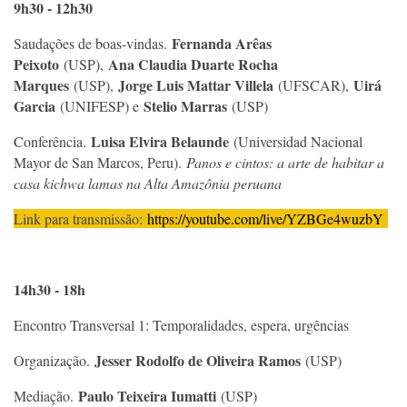
9h30 - 12h30
Fernanda Arêas
Saudações de boas-vindas.
Peixoto
Ana Claudia Duarte Rocha
(USP),
Marques
Jorge Luis Mattar Villela
Uirá
(USP),
(UFSCAR),
Garcia
Stelio Marras
(UNIFESP) e
(USP)
Luisa Elvira Belaunde
Conferência.
(Universidad Nacional
Mayor de San Marcos, Peru).
Panos e cintos: a arte de habitar a
casa kichwa lamas na Alta Amazônia peruana
Link para transmissão:
https://youtube.com/live/YZBGe4wuzbY
14h30 - 18h
Encontro Transversal 1: Temporalidades, espera, urgências
Jesser Rodolfo de Oliveira Ramos
Organização.
(USP)
Paulo Teixeira Iumatti
Mediação.
(USP)