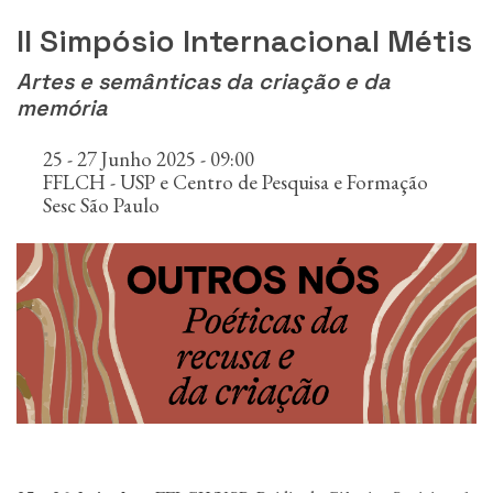
n
c
II Simpósio Internacional Métis
i
p
Artes e semânticas da criação e da
a
memória
l
25 - 27 Junho 2025 - 09:00
FFLCH - USP e Centro de Pesquisa e Formação
Sesc São Paulo