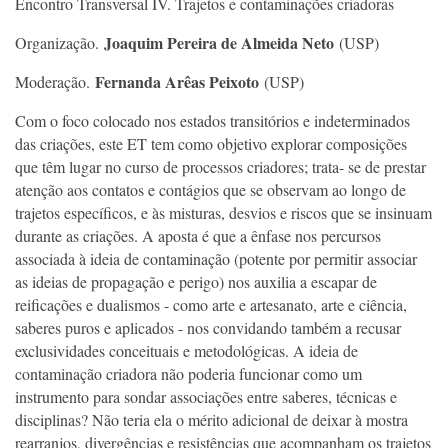
Encontro Transversal IV. Trajetos e contaminações criadoras
Joaquim Pereira de Almeida Neto
Organização.
(USP)
Fernanda Arêas Peixoto
Moderação.
(USP)
Com o foco colocado nos estados transitórios e indeterminados
das criações, este ET tem como objetivo explorar composições
que têm lugar no curso de processos criadores; trata- se de prestar
atenção aos contatos e contágios que se observam ao longo de
trajetos específicos, e às misturas, desvios e riscos que se insinuam
durante as criações. A aposta é que a ênfase nos percursos
associada à ideia de contaminação (potente por permitir associar
as ideias de propagação e perigo) nos auxilia a escapar de
reificações e dualismos - como arte e artesanato, arte e ciência,
saberes puros e aplicados - nos convidando também a recusar
exclusividades conceituais e metodológicas. A ideia de
contaminação criadora não poderia funcionar como um
instrumento para sondar associações entre saberes, técnicas e
disciplinas? Não teria ela o mérito adicional de deixar à mostra
rearranjos, divergências e resistências que acompanham os trajetos