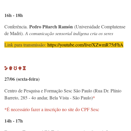
16h - 18h
Pedro Pitarch Ramón
Conferência.
(Universidade Complutense
de Madri).
A comunicação sensorial indígena cria os seres
Link para transmissão:
https://youtube.com/live/
XZwmR75rFhA
27/06 (sexta-feira)
Centro de Pesquisa e Formação Sesc São Paulo (Rua Dr. Plínio
Barreto, 285 - 4o andar, Bela Vista - São Paulo)
*
*É necessário fazer a inscrição no site d
o
CPF Sesc
14h - 17h