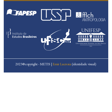
2023
©
copyright - METIS |
Emir Lucresia
(identidade visual)