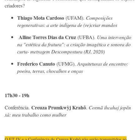
criadores?
Thiago Mota Cardoso
(UFAM).
Composições
regenerativas: a arte indígena de (re)criar mundos
Alline Torres Dias da Cruz
(UFBA).
Uma intervenção
na "estética da fratura": a criação imagética e sonora do
curta- metragem Descompostura (RJ, 2020)
Frederico Canuto
(UFMG).
Arquiteturas de encontro:
poeira, terras, chocalhos e onças
17h30 - 19h
Creuza Prumkwỳj Krahô
Conferência.
.
Cormã ihcahaj jopên
xà: meu trabalho como mulher
O ET IV e a Conferência de
Creuza Krahô não serão transmitidos ao