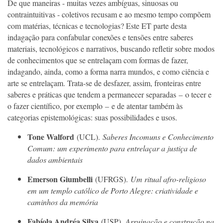
De que maneiras - muitas vezes ambíguas, sinuosas ou
contraintuitivas - coletivos recusam e ao mesmo tempo compõem
com matérias, técnicas e tecnologias? Este ET parte desta
indagação para confabular conexões e tensões entre saberes
materiais, tecnológicos e narrativos, buscando refletir sobre modos
de conhecimentos que se entrelaçam com formas de fazer,
indagando, ainda, como a forma narra mundos, e como ciência e
arte se entrelaçam. Trata-se de desfazer, assim, fronteiras entre
saberes e práticas que tendem a permanecer separadas – o tecer e
o fazer científico, por exemplo – e de atentar também às
categorias epistemológicas: suas possibilidades e usos.
Tone Walford
(UCL).
Saberes Incomuns e Conhecimento
Comum: um experimento para entrelaçar a justiça de
dados ambientais
Emerson Giumbelli
(UFRGS).
Um ritual afro-religioso
em um templo católico de Porto Alegre: criatividade e
caminhos da memória
Fabíola Andréa Silva
(USP).
Arruinação e construção na