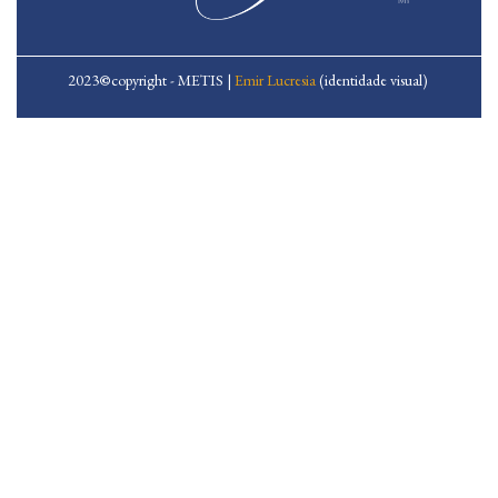
2023
©
copyright - METIS |
Emir Lucresia
(identidade visual)