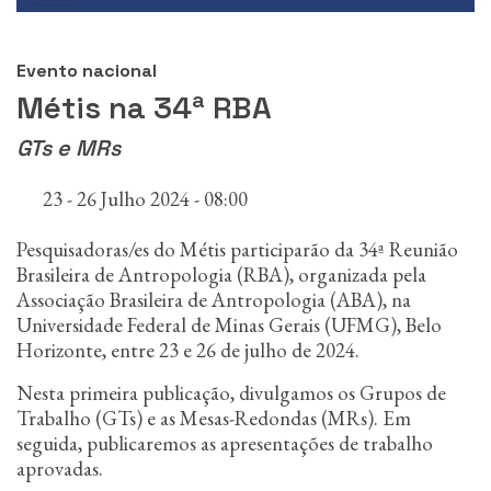
n
PRINCIPAL
c
i
Evento nacional
p
a
Métis na 34ª RBA
l
GTs e MRs
23 - 26 Julho 2024 - 08:00
Pesquisadoras/es do Métis participarão da 34ª Reunião
Brasileira de Antropologia (RBA), organizada pela
Associação Brasileira de Antropologia (ABA), na
Universidade Federal de Minas Gerais (UFMG), Belo
Horizonte, entre 23 e 26 de julho de 2024.
Nesta primeira publicação, divulgamos os Grupos de
Trabalho (GTs) e as Mesas-Redondas (MRs). Em
seguida, publicaremos as apresentações de trabalho
aprovadas.