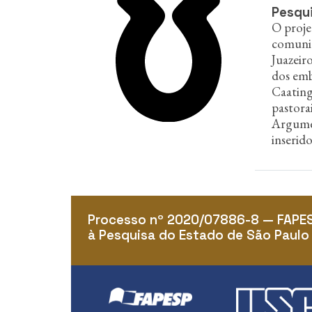
n
Pesqui
c
O proje
i
comunid
p
Juazeir
a
l
dos emb
Caating
pastora
Argumen
inserid
Processo nº 2020/07886-8 — FAPE
à Pesquisa do Estado de São Paulo