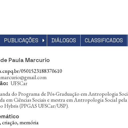
PUBLICAÇÕES
DIÁLOGOS
CLASSIFICADOS
 de Paula Marcurio
es.cnpq.br/0501523188370610
lamarcurio@gmail.com
UFSCar
ção
nda do Programa de Pós-Graduação em Antropologia Social 
a em Ciências Sociais e mestra em Antropologia Social pela
po Hybris (PPGAS UFSCar/USP).
emático
 criação, memória