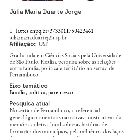
n
c
Júlia Maria Duarte Jorge
i
p
a
lattes.cnpq.br/3733011750423461
l
juliamariaduartej@usp.br
USP
Afiliação
Graduanda em Ciências Sociais pela Universidade
de São Paulo. Realiza pesquisa sobre as relações
entre família, política e território no sertão de
Pernambuco.
Eixo temático
Família, política, parentesco
Pesquisa atual
No sertão de Pernambuco, o referencial
genealógico orienta as narrativas constitutivas da
memória coletiva local sobre as histórias de
formação dos municípios, pela influência dos laços