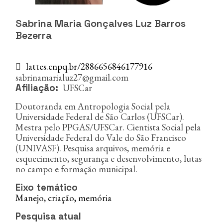
n
c
i
Sabrina Maria Gonçalves Luz Barros
p
Bezerra
a
l
lattes.cnpq.br/2886656846177916
sabrinamarialuz27@gmail.com
UFSCar
Afiliação
Doutoranda em Antropologia Social pela
Universidade Federal de São Carlos (UFSCar).
Mestra pelo PPGAS/UFSCar. Cientista Social pela
Universidade Federal do Vale do São Francisco
(UNIVASF). Pesquisa arquivos, memória e
esquecimento, segurança e desenvolvimento, lutas
no campo e formação municipal.
Eixo temático
Manejo, criação, memória
Pesquisa atual