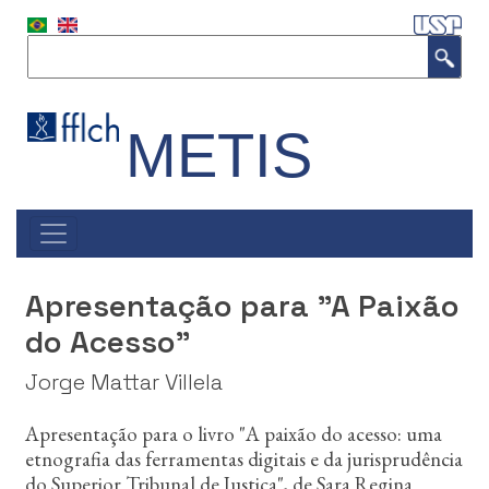
P
u
Buscar
l
a
r
p
METIS
a
r
a
o
#NAVEGAÇÃO
c
PRINCIPAL
o
n
Apresentação para "A Paixão
t
e
do Acesso"
ú
d
Jorge Mattar Villela
o
p
Apresentação para o livro "A paixão do acesso: uma
r
etnografia das ferramentas digitais e da jurisprudência
i
do Superior Tribunal de Justiça", de Sara Regina