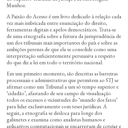
n
Munhoz.
c
i
A Paixão do Acesso é um livro dedicado à relação cada
p
vez mais imbricada entre enunciação do direito,
a
ferramentas digitais e apelos democráticos. Trata-se
l
de uma etnografia sobre a feitura da jurisprudência de
um dos tribunais mais importantes do país e sobre as
ambições perenes de que ela se consolide como uma
interpretação suficientemente persuasiva a respeito
do que diz a lei em todo o território nacional.
Em um primeiro momento, são descritas as barreiras
processuais e administrativas que permitem ao STJ se
afirmar como um Tribunal a um só tempo superior e
‘cidadão’, afastando de seu campo de visualização
todos os excessos e vicissitudes do ‘mundo dos fatos’
para lidar exclusivamente com teses jurídicas. A
seguir, a etnografia se desloca para longe dos
gabinetes e examina como analistas humanos e
aplicativos computacionais se encarregam de cotejar e