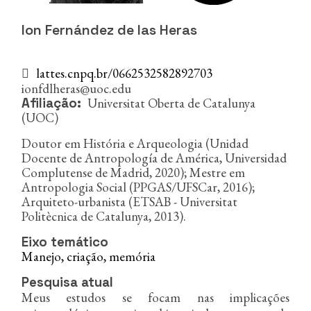
n
c
Ion Fernández de las Heras
i
p
a
lattes.cnpq.br/0662532582892703
l
ionfdlheras@uoc.edu
Universitat Oberta de Catalunya
Afiliação
(UOC)
Doutor em História e Arqueologia (Unidad
Docente de Antropología de América, Universidad
Complutense de Madrid, 2020); Mestre em
Antropologia Social (PPGAS/UFSCar, 2016);
Arquiteto-urbanista (ETSAB - Universitat
Politècnica de Catalunya, 2013).
Eixo temático
Manejo, criação, memória
Pesquisa atual
Meus estudos se focam nas implicações