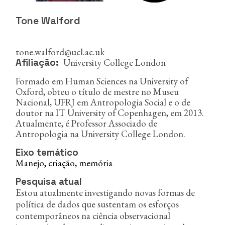
n
c
Tone Walford
i
p
a
tone.walford@ucl.ac.uk
l
University College London
Afiliação
Formado em Human Sciences na University of
Oxford, obteu o título de mestre no Museu
Nacional, UFRJ em Antropologia Social e o de
doutor na IT University of Copenhagen, em 2013.
Atualmente, é Professor Associado de
Antropologia na University College London.
Eixo temático
Manejo, criação, memória
Pesquisa atual
Estou atualmente investigando novas formas de
política de dados que sustentam os esforços
contemporâneos na ciência observacional