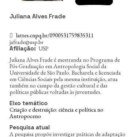
n
c
i
Juliana Alves Frade
p
a
l
lattes.cnpq.br/0900531759835311
jafrade@usp.br
USP
Afiliação
Juliana Alves Frade é mestranda no Programa de
Pós-Graduação em Antropologia Social da
Universidade de São Paulo. Bacharela e licenciada
em Ciências Sociais pela mesma instituição, atua
também no campo da gestão cultural e das
políticas públicas voltadas às juventudes.
Eixo temático
Criação e destruição: ciência e política no
Antropoceno
Pesquisa atual
A pesquisa propõe investigar práticas de adaptação